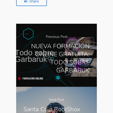
Share
Previous Post
NUEVA FORMACIÓN
ONLINE GRATUITA:
TODO SOBRE
GARBARUK
Next Post
Santa Cruz RockShox