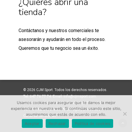
¿Quieres abrir una
tienda?
Contáctanos y nuestros comerciales te
asesorarán y ayudarán en todo el proceso.
Queremos que tu negocio sea un éxito.
© 2026 CJM Sport. Todos los derechos reservados.
Tel: 647 76 77 74. Email: info@cjmsport.com.
Usamos cookies para asegurar que te damos la mejor
Dirección: Pol. Ind. La Isla. C/ Río Viejo 81 41703
experiencia en nuestra web. Si continúas usando este sitio,
Dos Hermanas, Sevilla. Aviso legal y privacidad.
asumiremos que estás de acuerdo con ello.
Canal de denuncias
Aceptar
Rechazar
Política de cookies