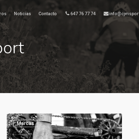
ros
Noticias
Contacto
647 76 77 74
info@cjmspor
port
Marcas