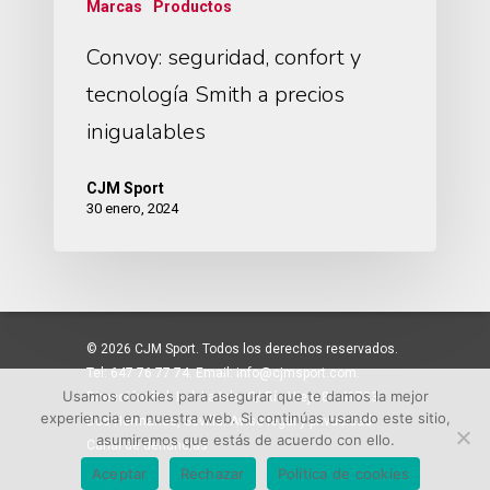
Marcas
Productos
Convoy: seguridad, confort y
tecnología Smith a precios
inigualables
CJM Sport
30 enero, 2024
© 2026 CJM Sport. Todos los derechos reservados.
Tel: 647 76 77 74. Email: info@cjmsport.com.
Usamos cookies para asegurar que te damos la mejor
Dirección: Pol. Ind. La Isla. C/ Río Viejo 81 41703
experiencia en nuestra web. Si continúas usando este sitio,
Dos Hermanas, Sevilla. Aviso legal y privacidad.
asumiremos que estás de acuerdo con ello.
Canal de denuncias
Aceptar
Rechazar
Política de cookies