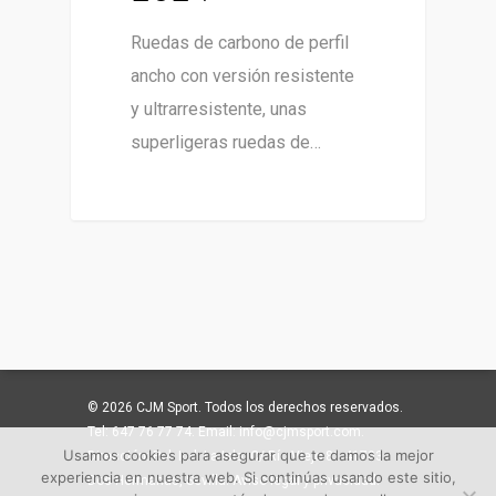
Ruedas de carbono de perfil
ancho con versión resistente
y ultrarresistente, unas
superligeras ruedas de…
© 2026 CJM Sport. Todos los derechos reservados.
Tel: 647 76 77 74. Email: info@cjmsport.com.
Usamos cookies para asegurar que te damos la mejor
Dirección: Pol. Ind. La Isla. C/ Río Viejo 81 41703
experiencia en nuestra web. Si continúas usando este sitio,
Dos Hermanas, Sevilla. Aviso legal y privacidad.