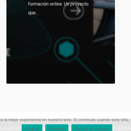
formación online. Un proyecto
que…
 la mejor experiencia en nuestra web. Si continúas usando este sitio,
Aceptar
Rechazar
Política de cookies
 Email: info@cjmsport.com. Dirección: Pol. Ind. La Isla. C/ Río Viejo 81 41703 D