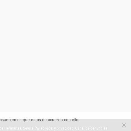
 asumiremos que estás de acuerdo con ello.
os Hermanas, Sevilla. Aviso legal y privacidad.
Canal de denuncias