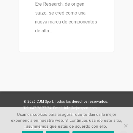
Ere Research, de origen
suizo, se creó como una
nueva marca de componentes
de alta…
© 2026 CJM Sport. Todos los derechos reservados.
Tel: 647 76 77 74. Email: info@cjmsport.com.
Usamos cookies para asegurar que te damos la mejor
Dirección: Pol. Ind. La Isla. C/ Río Viejo 81 41703
experiencia en nuestra web. Si continúas usando este sitio,
Dos Hermanas, Sevilla. Aviso legal y privacidad.
asumiremos que estás de acuerdo con ello.
Canal de denuncias