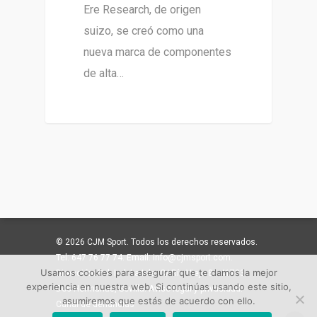
Ere Research, de origen
suizo, se creó como una
nueva marca de componentes
de alta…
© 2026 CJM Sport. Todos los derechos reservados.
Tel: 647 76 77 74. Email: info@cjmsport.com.
Usamos cookies para asegurar que te damos la mejor
Dirección: Pol. Ind. La Isla. C/ Río Viejo 81 41703
experiencia en nuestra web. Si continúas usando este sitio,
Dos Hermanas, Sevilla. Aviso legal y privacidad.
asumiremos que estás de acuerdo con ello.
Canal de denuncias