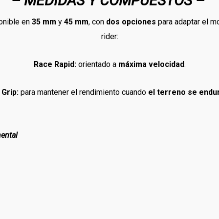
– MEDIDAS Y COMPUESTOS –
onible en
35 mm
y
45 mm
, con
dos opciones
para adaptar el mo
rider:
Race Rapid:
orientado a
máxima velocidad
.
 Grip:
para mantener el rendimiento cuando
el terreno se endu
nental