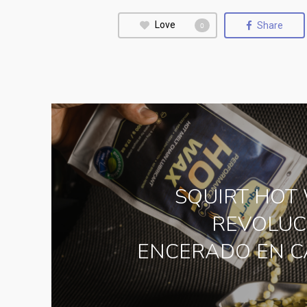
Love
Share
0
SQUIRT HOT 
REVOLUC
ENCERADO EN C