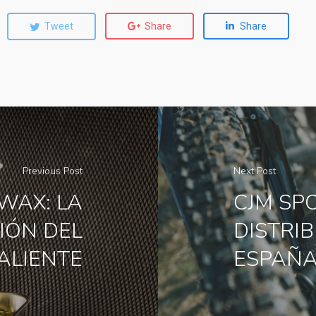
Tweet
Share
Share
Previous Post
Next Post
WAX: LA
CJM SP
IÓN DEL
DISTRI
ALIENTE
ESPAÑ