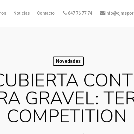
ros
Noticias
Contacto
647 76 77 74
info@cjmspor
Novedades
CUBIERTA CONT
RA GRAVEL: TE
COMPETITION