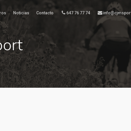
ros
Noticias
Contacto
647 76 77 74
info@cjmspor
port