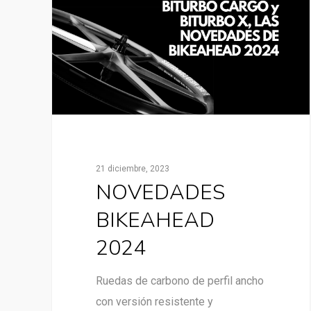
21 diciembre, 2023
NOVEDADES
BIKEAHEAD
2024
Ruedas de carbono de perfil ancho
con versión resistente y