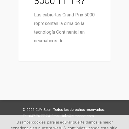
5000 TT TR?
Las cubiertas Grand Prix 5000
representan la cima de la
tecnología Continental en
neumáticos de…
© 2026 CJM Sport. Todos los derechos reservados.
Tel: 647 76 77 74. Email: info@cjmsport.com.
Usamos cookies para asegurar que te damos la mejor
Dirección: Pol. Ind. La Isla. C/ Río Viejo 81 41703
experiencia en nuestra web. Si continúas usando este sitio,
Dos Hermanas, Sevilla. Aviso legal y privacidad.