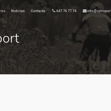
ros
Noticias
Contacto
647 76 77 74
info@cjmspor
port