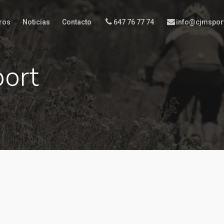
ros
Noticias
Contacto
647 76 77 74
info@cjmspor
port