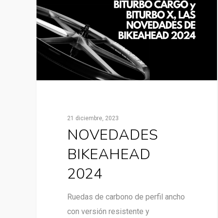
21 diciembre, 2023
NOVEDADES
BIKEAHEAD
2024
Ruedas de carbono de perfil ancho
con versión resistente y